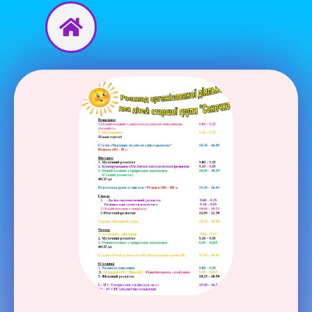
Перейти
до
вмісту