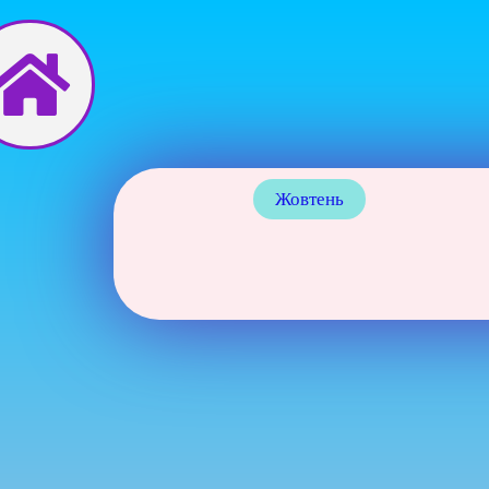
Перейти
до
вмісту
Жовтень