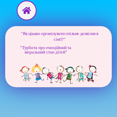
Перейти
до
вмісту
"Як цікаво організувати спільне дозвілля в
сім'ї?"
"Турбота про емоційний та
моральний стан дітей"