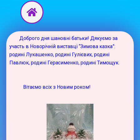
Перейти
до
вмісту
Доброго дня шановні батьки!
Дякуємо за
участь в Новорічній виставці “Зимова казка”:
родині Лукашенко, родині Гулієвих, родині
Павлюк, родині Герасименко, родині Тимощук.
Вітаємо всіх з Новим роком!