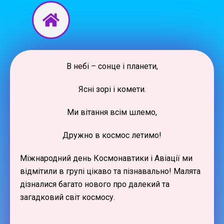
Перейти
до
вмісту
В небі – сонце і планети,
Ясні зорі і комети.
Ми вітання всім шлемо,
Дружно в космос летимо!
Міжнародний день Космонавтики і Авіації ми
відмітили в групі цікаво та пізнавально! Малята
дізналися багато нового про далекий та
загадковий світ космосу.