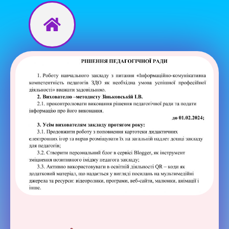
Перейти
до
вмісту