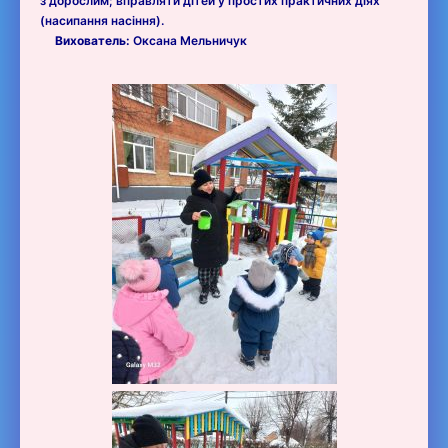
з дорослим; вправляти дітей у простих практичних діях
(насипання насіння).
Вихователь:
Оксана Мельничук