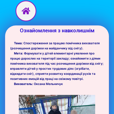
Перейти
до
вмісту
Ознайомлення з навколишнім
Тема:
Спостереження за працею помічника вихователя
(розчищення доріжки на майданчику від снігу).
Мета:
Формувати у дітей елементарні уявлення про
працю дорослих на території закладу; ознайомити з діями
помічника вихователя під час розчищення доріжки від снігу;
вправляти дітей у простих трудових діях (згрібати,
відкидати сніг), сприяти розвитку координації рухів та
позитивних емоцій від праці на свіжому повітрі.
Вихователь:
Оксана Мельничук