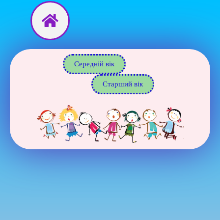
Перейти
до
вмісту
Середній вік
Старший вік