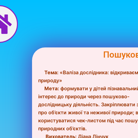
Перейти
до
вмісту
Пошуков
Тема:
«Валіза дослідника: відкриває
природу»
Мета:
формувати у дітей пізнавальни
інтерес до природи через пошуково-
дослідницьку діяльність. Закріплювати 
про об’єкти живої та неживої природи; 
користуватися чек-листом під час пошу
природних об’єктів.
Вихователь:
Діана Лінчук