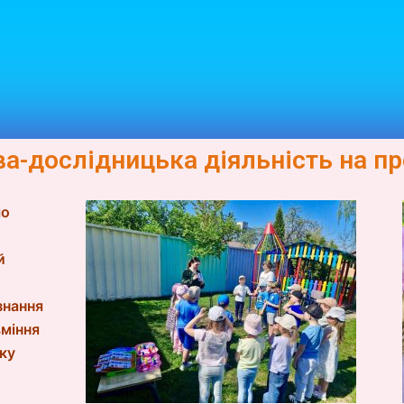
а-дослідницька діяльність на пр
мо
й
знання
вміння
ку