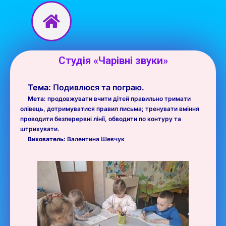
Перейти
до
вмісту
Студія «Чарівні звуки»
Тема:
Подивлюся та пограю.
Мета:
продовжувати вчити дітей правильно тримати
олівець, дотримуватися правил письма; тренувати вміння
проводити безперервні лінії, обводити по контуру та
штрихувати.
Вихователь:
Валентина Шевчук