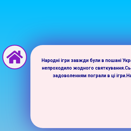
Перейти
до
вмісту
Народні ігри завжди були в пошані Укр
непроходило жодного святкування.Сьо
задоволенням пограли в ці ігри.Н