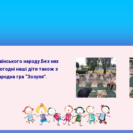
аїнського народу.Без них
годні наші діти також з
ародна гра
“Зозуля”.