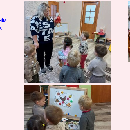
нім
я,