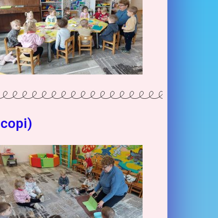
сорі)