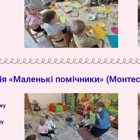
ія «Маленькі помічники» (Монтес
нку
зу