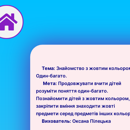
Перейти
до
вмісту
Тема:
Знайомство з жовтим кольоро
Один-багато.
Мета:
Продовжувати вчити дітей
розуміти поняття один-багато.
Познайомити дітей з жовтим кольором,
закріпити вміння знаходити жовті
предмети серед предметів інших кольор
Вихователь:
Оксана Пілецька