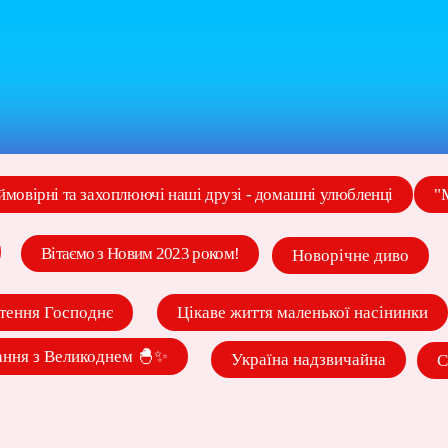
ймовірні та захоплюючі наші друзі - домашні улюбленці
"
Вітаємо з Новим 2023 роком!
Новорічне диво
тення Господнє
Цікаве життя маленької насінинки
ання з Великоднем 🐣✨
Україна надзвичайна
С