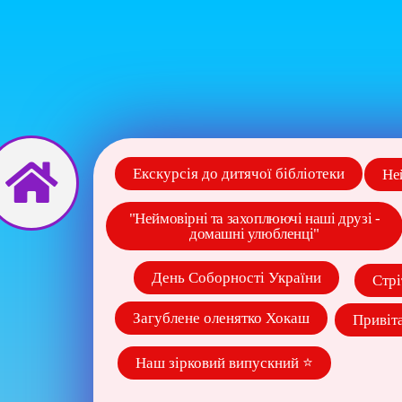
Перейти
до
вмісту
Екскурсія до дитячої бібліотеки
Не
"Неймовірні та захоплюючі наші друзі -
домашні улюбленці"
День Соборності України
Стрі
Загублене оленятко Хокаш
Привіт
Наш зірковий випускний ⭐️