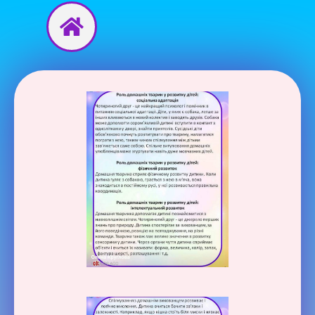
Перейти
до
вмісту