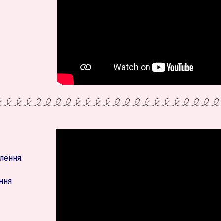
лення.
ення