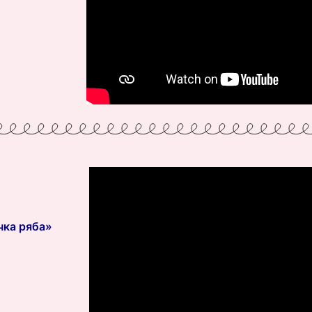
чка ряба»