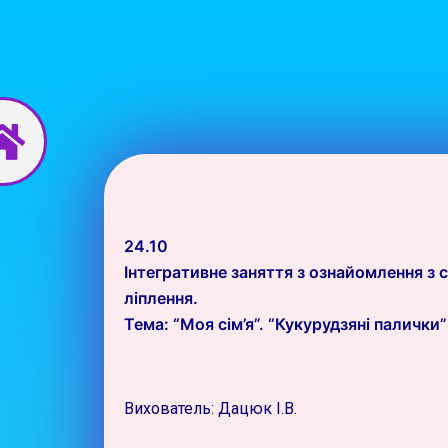
Перейти
до
вмісту
24.10
Інтегративне заняття з ознайомлення з 
ліплення.
Тема: “Моя сім’я”. “Кукурудзяні палички”
Вихователь: Дацюк І.В.