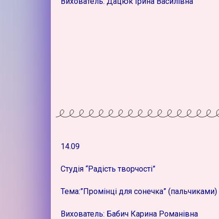
Вихователь: Дацюк Ірина Василівна”
14.09
Студія “Радість творчості”
Тема:”Промінці для сонечка” (пальчиками)
Вихователь: Бабич Карина Романівна