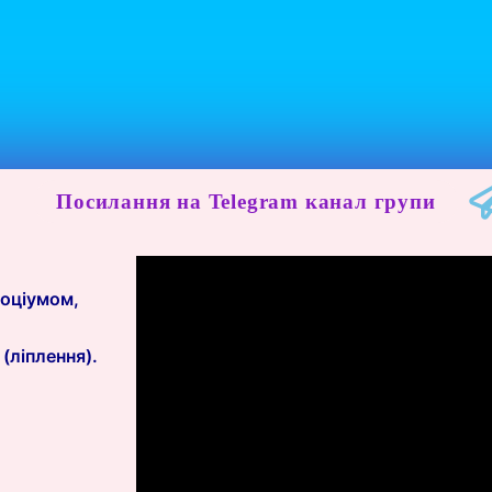
Посилання на Telegram канал групи
соціумом,
 (ліплення).