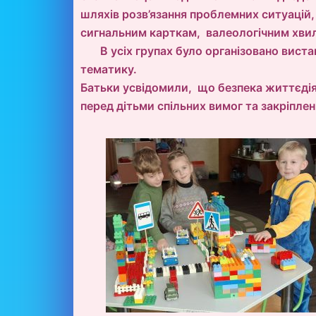
шляхів розв’язання проблемних ситуацій,
сигнальним карткам, валеологічним хвил
В усіх групах було організовано вистав
тематику.
Батьки усвідомили, що безпека життєдія
перед дітьми спільних вимог та закріпле