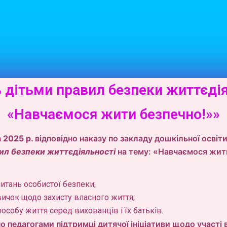
 дітьми правил безпеки життєдія
«Навчаємося жити безпечно!»»
а
2025 р.
відповідно наказу по закладу дошкільної осві
вил
безпеки життєдіяльності
на тему: «Навчаємося жит
питань особистої безпеки;
вичок щодо захисту власного життя;
особу життя серед вихованців і їх батьків.
 педагогами підтримці дитячої ініціативи щодо участі 