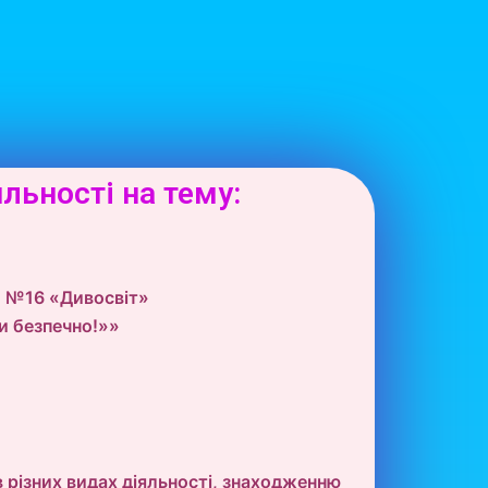
льності на тему:
ти №16 «Дивосвіт»
и безпечно!»»
в різних видах діяльності, знаходженню