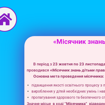
Перейти
до
вмісту
«Місячник знань
В період з
2
3
жовтня по
23
листопад
проводився
«Місячник
знань дітьми пра
Основна мета проведення місячника:
підвищення якості освітнього процесу з 
вироблення у дітей необхідних умінь і на
пропагування здорового та безпечного сп
Значне місце в ході “
Місячника”
відведено