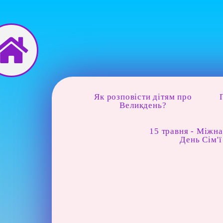
Перейти
до
вмісту
Як розповісти дітям про
Великдень?
15 травня - Міжн
День Сім'ї