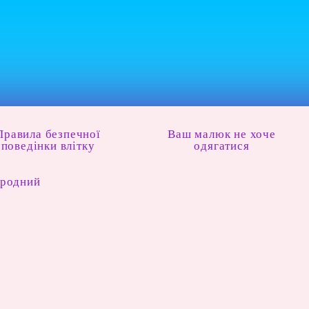
Правила безпечної
Ваш малюк не хоче
поведінки влітку
одягатися
ародний