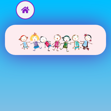
Перейти
до
вмісту