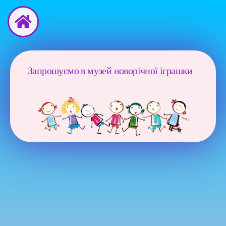
Перейти
до
вмісту
Запрошуємо в музей новорічної іграшки