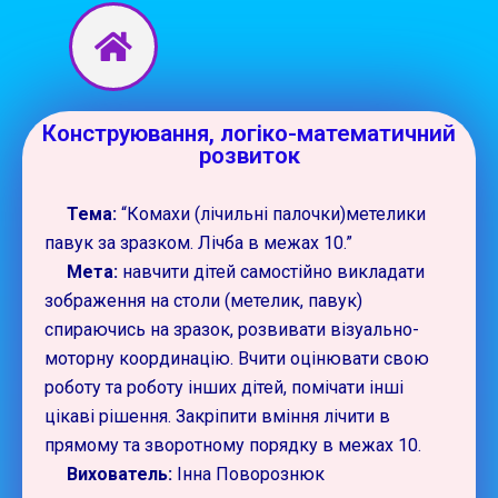
Перейти
до
вмісту
Конструювання, логіко-математичний
розвиток
Тема:
“Комахи (лічильні палочки)метелики
павук за зразком. Лічба в межах 10.”
Мета:
навчити дітей самостійно викладати
зображення на столи (метелик, павук)
спираючись на зразок, розвивати візуально-
моторну координацію. Вчити оцінювати свою
роботу та роботу інших дітей, помічати інші
цікаві рішення. Закріпити вміння лічити в
прямому та зворотному порядку в межах 10.
Вихователь:
Інна Поворознюк