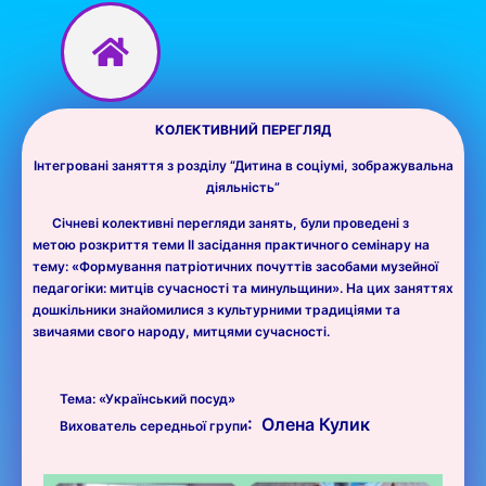
Перейти
до
вмісту
КОЛЕКТИВНИЙ ПЕРЕГЛЯД
Інтегровані заняття з розділу “Дитина в соціумі, зображувальна
діяльність”
Січневі колективні перегляди занять, були проведені з
метою розкриття теми ІІ засідання практичного семінару на
тему: «Формування патріотичних почуттів засобами музейної
педагогіки: митців сучасності та минульщини». На цих заняттях
дошкільники знайомилися з культурними традиціями та
звичаями свого народу, митцями сучасності.
Тема: «Український посуд»
:
Олена
Кулик
Вихователь
середньої групи