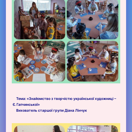
Тема: «Знайомство з творчістю української художниці –
Є. Гапчинської»
Вихователь старшої групи Діана Лінчук