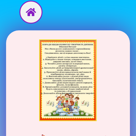
Перейти
до
вмісту