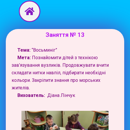
Перейти
до
вмісту
Заняття № 13
Тема:
“Восьминіг”
Мета:
Познайомити дітей з технікою
зав’язування вузликів. Продовжувати вчити
складати нитки навпіл, підбирати необхідні
кольори. Закріпити знання про морських
жителів.
Вихователь:
Діана Лінчук