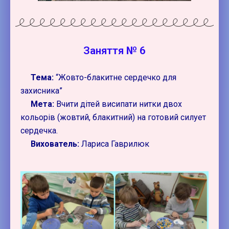
Заняття № 6
Тема:
“Жовто-блакитне сердечко для
захисника”
Мета:
Вчити дітей висипати нитки двох
кольорів (жовтий, блакитний) на готовий силует
сердечка.
Вихователь:
Лариса Гаврилюк