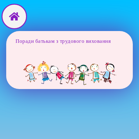
Перейти
до
вмісту
Поради батькам з трудового виховання