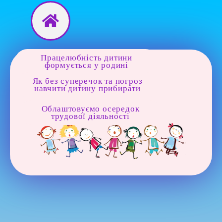
Перейти
до
вмісту
Працелюбність дитини
формується у родині
Як без суперечок та погроз
навчити дитину прибирати
Облаштовуємо осередок
трудової діяльності