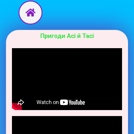
Перейти
до
вмісту
Пригоди Асі й Тасі