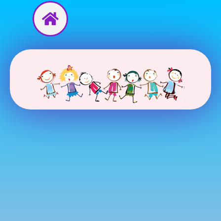
Перейти
до
вмісту