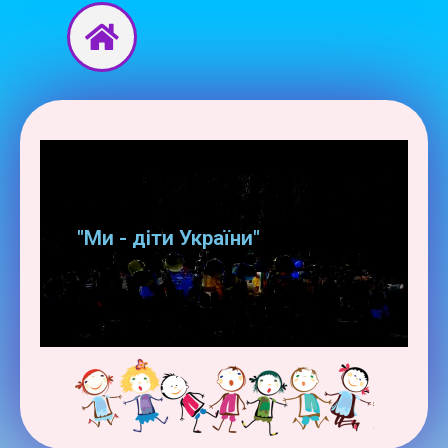
Перейти
до
вмісту
"Ми - діти України"