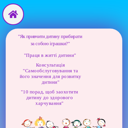
Перейти
до
вмісту
"Як привчити дитину прибирати
за собою іграшки?"
"Праця в житті дитини"
Консультація
"Самообслуговування та
його значення для розвитку
дитини"
"10 порад, щоб заохотити
дитину до здорового
харчування"