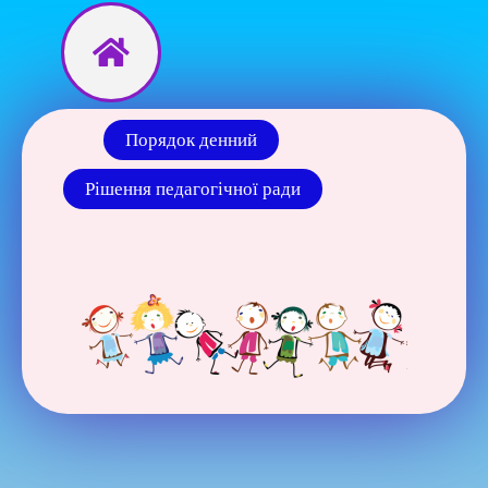
Перейти
до
вмісту
Порядок денний
Рішення педагогічної ради