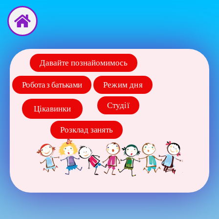
Перейти
до
вмісту
Давайте познайомимось
Робота з батьками
Режим дня
Студії
Цікавинки
Розклад занять