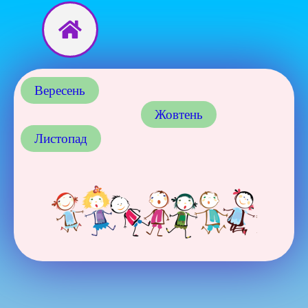
Перейти
до
вмісту
Вересень
Жовтень
Листопад