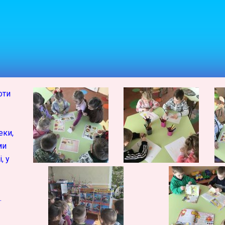
оти
еки,
ми
, у
.