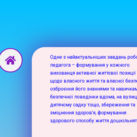
Перейти
до
вмісту
Одне з найактуальніших завдань роб
педагога – формування у кожного
вихованця активної життєвої позиції
щодо власного життя та власної безп
озброєння його знаннями та навичка
безпечної поведінки вдома, на вулиці
дитячому садку тощо, збереження та
зміцнення здоров’я, формування
здорового способу життя дошкільнят