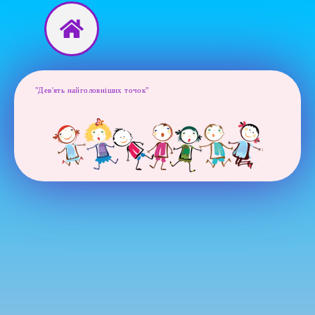
Перейти
до
вмісту
"Дев'ять найголовніших точок"