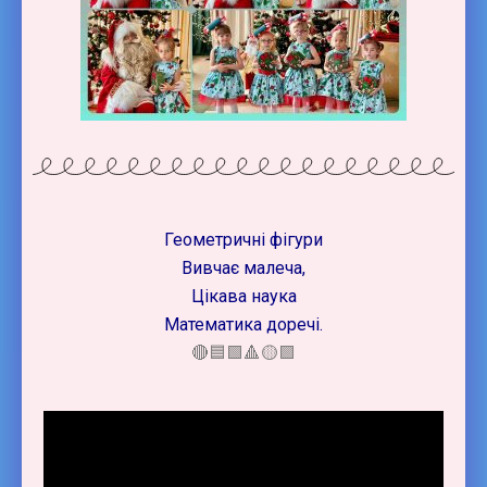
Геометричні фігури
Вивчає малеча,
Цікава наука
Математика доречі.
🔴🟦🟩🔺🟡🟪