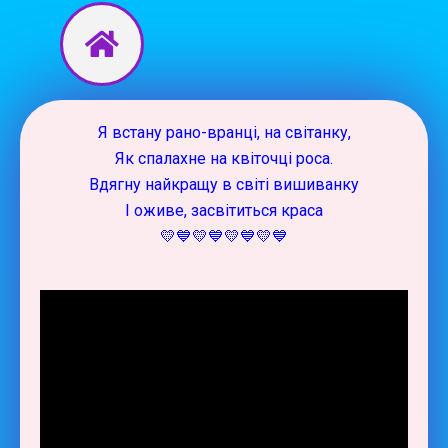
Перейти
до
вмісту
Я встану рано-вранці, на світанку,
Як спалахне на квіточці роса.
Вдягну найкращу в світі вишиванку
І оживе, засвітиться краса
💛💙💛💙💛💙💛💙