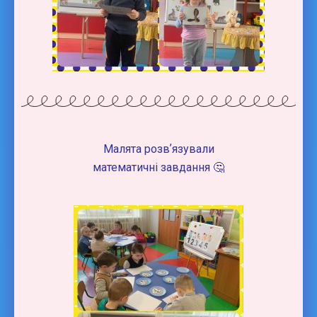
Малята розвʼязували
математичні завдання 🤔