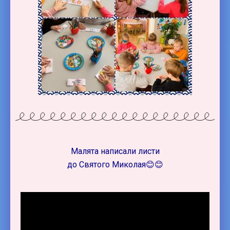
Малята написали листи
до Святого Миколая😊😊