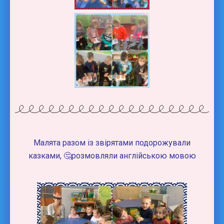
Малята разом із звірятами подорожували
казками, 🤔розмовляли англійською мовою