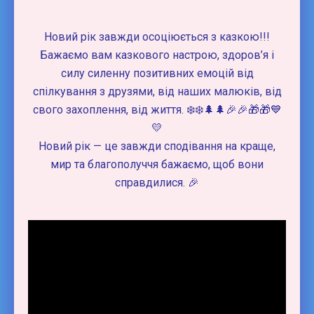
Новий рік завжди осоціюється з казкою!!!
Бажаємо вам казкового настрою, здоров’я і
силу силенну позитивних емоцій від
спілкування з друзями, від наших малюків, від
свого захоплення, від життя. ❄️❄️🌲🌲🎉🎉🎁🎁💙
💛
Новий рік — це завжди сподівання на краще,
мир та благополуччя бажаємо, щоб вони
справдилися. 🎉