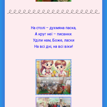
На столі – духмяна паска,
А круг неї – писанки.
Уділи нам, Боже, ласки
На всі дні, на всі віки!