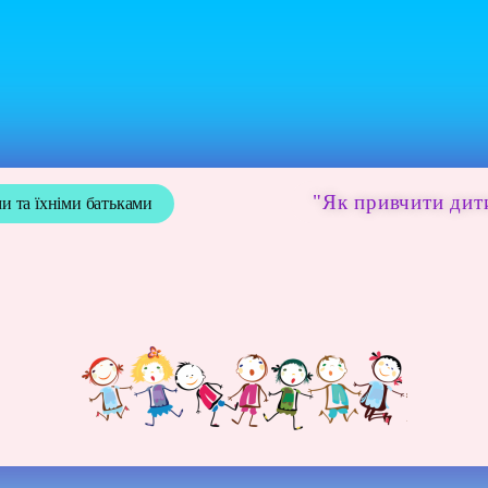
"Як привчити дити
и та їхніми батьками