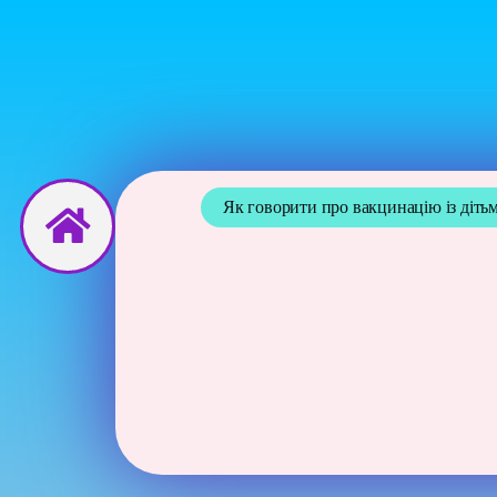
Перейти
до
вмісту
Як говорити про вакцинацію із дітьм