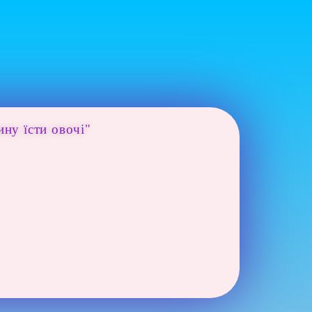
ну їсти овочі"