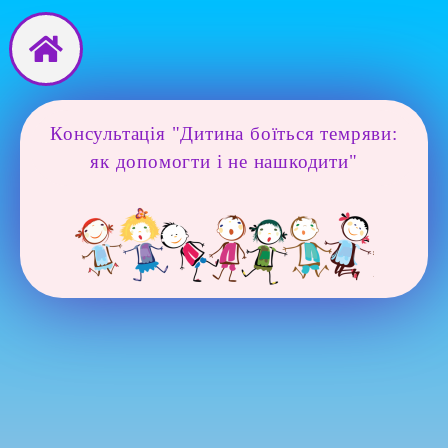
Перейти
до
вмісту
Консультація "Дитина боїться темряви:
як допомогти і не нашкодити"