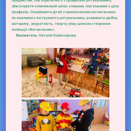
предметом, пов’язуючи його з професією рятувальника;
збагачувати словниковий запас словами, пов’язаними з цією
професію. Ознайомити дітей з призначенням вогнегасника
як важливого інструмента рятувальника; розвивати дрібну
моторику, акуратність, творчу уяву шляхом створення
аплікації «Вогнегасник».
Вихователь:
Наталія Коміссарова