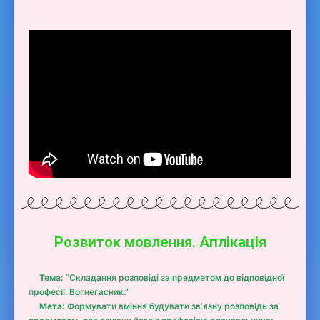
Розвиток мовлення. Аплікація
Тема:
“Складання розповіді за предметом до відповідної
професії. Вогнегасник.”
Мета:
Формувати вміння будувати зв’язну розповідь за