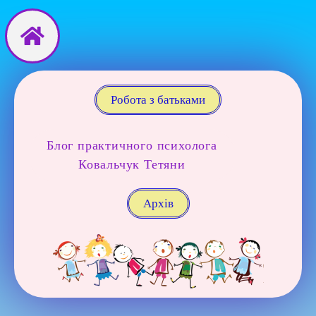
Перейти
до
вмісту
Робота з батьками
Блог практичного психолога
Ковальчук Тетяни
Архів