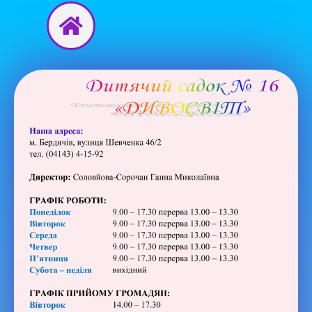
Перейти
до
вмісту